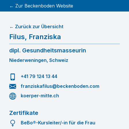
← Zur Beckenboden Website
← Zurück zur Übersicht
Filus
,
Franziska
dipl. Gesundheitsmasseurin
Niederweningen, Schweiz
+41 79 124 13 44
franziskafilus@beckenboden.com
koerper-mitte.ch
Zertifikate
BeBo®-Kursleiter/-in für die Frau