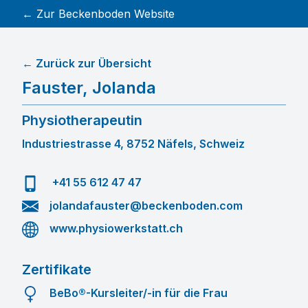
← Zur Beckenboden Website
← Zurück zur Übersicht
Fauster
,
Jolanda
Physiotherapeutin
Industriestrasse 4, 8752 Näfels, Schweiz
+41 55 612 47 47
jolandafauster@beckenboden.com
www.physiowerkstatt.ch
Zertifikate
BeBo®-Kursleiter/-in für die Frau