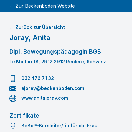
← Zur Beckenboden Website
← Zurück zur Übersicht
Joray
,
Anita
Dipl. Bewegungspädagogin BGB
Le Moitan 18, 2912 2912 Réclère, Schweiz
032 476 71 32
ajoray@beckenboden.com
www.anitajoray.com
Zertifikate
BeBo®-Kursleiter/-in für die Frau