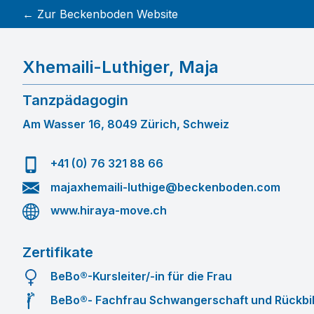
← Zur Beckenboden Website
Xhemaili-Luthiger
,
Maja
Tanzpädagogin
Am Wasser 16, 8049 Zürich, Schweiz
+41 (0) 76 321 88 66
majaxhemaili-luthige@beckenboden.com
www.hiraya-move.ch
Zertifikate
BeBo®-Kursleiter/-in für die Frau
BeBo®- Fachfrau Schwangerschaft und Rückbi