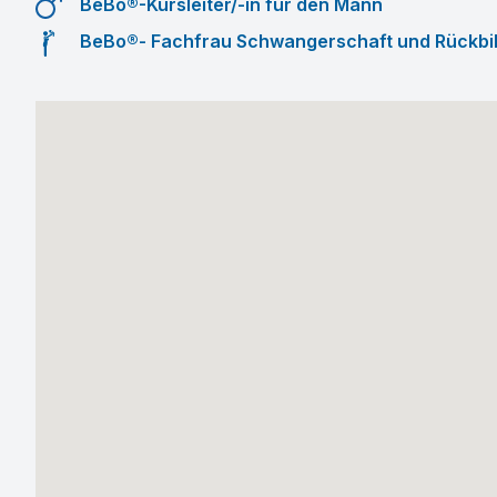
BeBo®-Kursleiter/-in für den Mann
BeBo®- Fachfrau Schwangerschaft und Rückbi