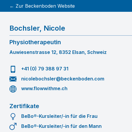
← Zur Beckenboden Website
Bochsler
,
Nicole
Physiotherapeutin
Auwiesenstrasse 12, 8352 Elsan, Schweiz
+41 (0) 79 388 97 31
nicolebochsler@beckenboden.com
www.flowwithme.ch
Zertifikate
BeBo®-Kursleiter/-in für die Frau
BeBo®-Kursleiter/-in für den Mann